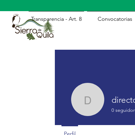
Transparencia - Art. 8
Convocatorias
direct
directors
0
seguidor
Perfil