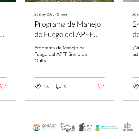
23 may 2025
∙
2
min
20 
Programa de Manejo
2
go
de Fuego del APFF
d
a
Sierra de Quila
Programa de Manejo de
¡Nu
Fuego del APFF Sierra de
est
Quila
108
0