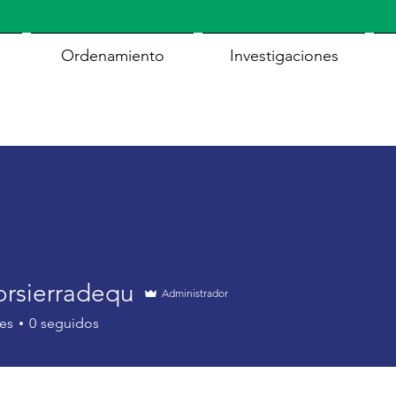
Ordenamiento
Investigaciones
orsierradequ
Administrador
ierradequ
es
0
seguidos