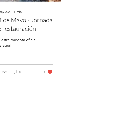
may 2025
∙
1
min
4 de Mayo - Jornada
e restauración
estra mascota oficial
á aquí!
222
0
1