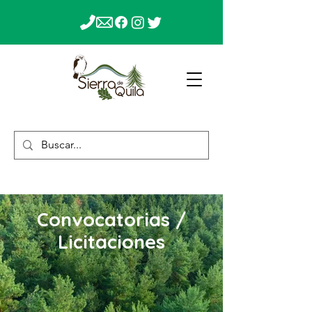
Convocatorias /
Licitaciones